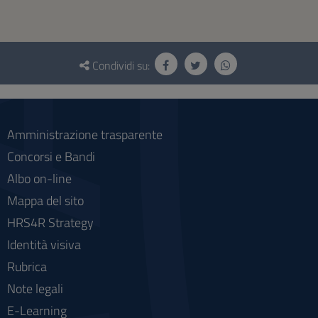
Questionario
e
Condividi su:
social
Amministrazione trasparente
Concorsi e Bandi
Albo on-line
Mappa del sito
HRS4R Strategy
Identità visiva
Rubrica
Note legali
E-Learning