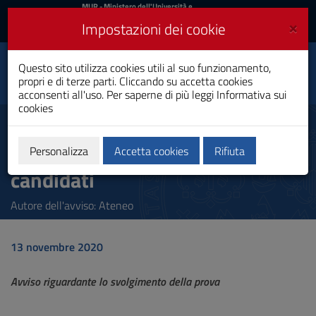
MIUR
MUR
- Ministero dell'Università e
della Ricerca
e
×
Impostazioni dei cookie
UniCA News
Accedi
Accedi
Università degli
Questo sito utilizza cookies utili al suo funzionamento,
Toggle
propri e di terze parti. Cliccando su accetta cookies
Studi di Cagliari
navigation
acconsenti all'uso. Per saperne di più leggi
Informativa sui
cookies
Vai
al
Esame di Stato Farmacista II
Contenuto
sessione 2020 - Avviso ai
Vai
Personalizza
Accetta cookies
Rifiuta
alla
candidati
navigazione
del
sito
Autore dell'avviso: Ateneo
Vai
al
Footer
13 novembre 2020
Avviso riguardante lo svolgimento della prova