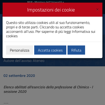
MIUR
MUR
- Ministero dell'Università e
della Ricerca
e
×
Impostazioni dei cookie
UniCA News
Accedi
Accedi
Università degli
Questo sito utilizza cookies utili al suo funzionamento,
Toggle
propri e di terze parti. Cliccando su accetta cookies
Studi di Cagliari
navigation
acconsenti all'uso. Per saperne di più leggi
Informativa sui
cookies
Vai
al
Esame di Stato Chimico I
Contenuto
sessione 2020
Vai
Personalizza
Accetta cookies
Rifiuta
alla
navigazione
Autore dell'avviso: Ateneo
del
sito
Vai
02 settembre 2020
al
Footer
Elenco abilitati all'esercizio della professione di Chimico - I
sessione 2020
---