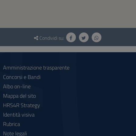
Questionario
e
Condividi su:
social
Amministrazione trasparente
Concorsi e Bandi
Albo on-line
Mappa del sito
HRS4R Strategy
Identità visiva
Rubrica
Note legali