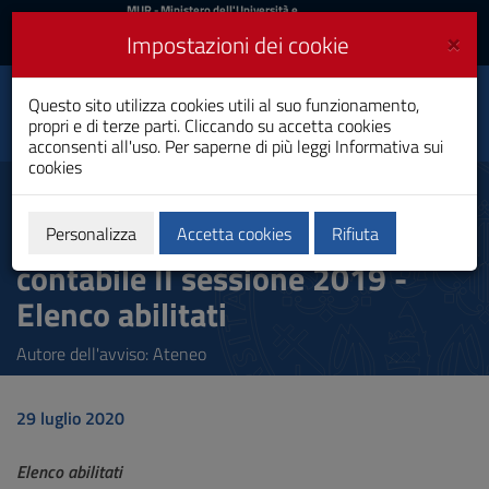
MIUR
MUR
- Ministero dell'Università e
della Ricerca
e
×
Impostazioni dei cookie
UniCA News
Accedi
Accedi
Università degli
Questo sito utilizza cookies utili al suo funzionamento,
Toggle
propri e di terze parti. Cliccando su accetta cookies
Studi di Cagliari
navigation
acconsenti all'uso. Per saperne di più leggi
Informativa sui
cookies
Vai
al
Esame di Stato Dottore
Contenuto
commercialista ed Esperto
Vai
Personalizza
Accetta cookies
Rifiuta
alla
contabile II sessione 2019 -
navigazione
del
Elenco abilitati
sito
Vai
Autore dell'avviso: Ateneo
al
Footer
29 luglio 2020
Elenco abilitati