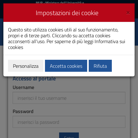
MIUR
MUR
- Ministero dell'Università e
della Ricerca
e
×
Impostazioni dei cookie
UniCA News
Accedi
Accedi
Università degli
Questo sito utilizza cookies utili al suo funzionamento,
Toggle
propri e di terze parti. Cliccando su accetta cookies
Studi di Cagliari
navigation
acconsenti all'uso. Per saperne di più leggi
Informativa sui
cookies
Vai
al
Contenuto
Vai
Personalizza
Accetta cookies
Rifiuta
alla
navigazione
Accesso al portale
del
Username
sito
Vai
al
Footer
Password