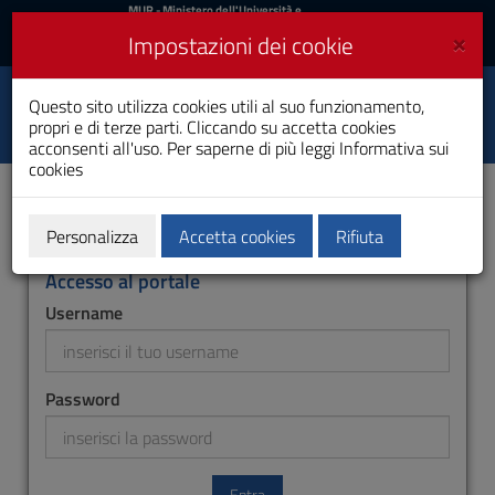
MIUR
MUR
- Ministero dell'Università e
della Ricerca
e
×
Impostazioni dei cookie
UniCA News
Accedi
Accedi
Università degli
Questo sito utilizza cookies utili al suo funzionamento,
Toggle
propri e di terze parti. Cliccando su accetta cookies
Studi di Cagliari
navigation
acconsenti all'uso. Per saperne di più leggi
Informativa sui
cookies
Vai
al
Contenuto
Vai
Personalizza
Accetta cookies
Rifiuta
alla
navigazione
Accesso al portale
del
Username
sito
Vai
al
Footer
Password