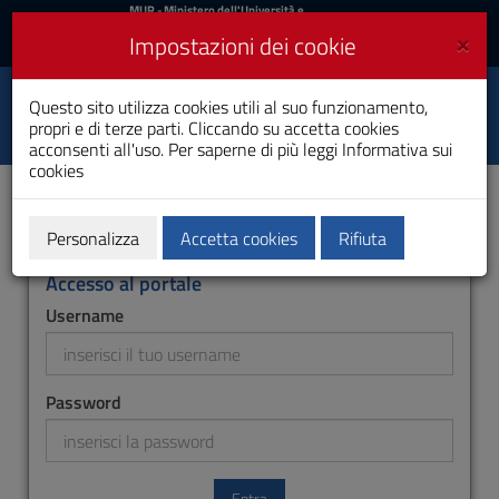
MIUR
MUR
- Ministero dell'Università e
della Ricerca
e
×
Impostazioni dei cookie
UniCA News
Accedi
Accedi
Università degli
Questo sito utilizza cookies utili al suo funzionamento,
Toggle
propri e di terze parti. Cliccando su accetta cookies
Studi di Cagliari
navigation
acconsenti all'uso. Per saperne di più leggi
Informativa sui
cookies
Vai
al
Contenuto
Vai
Personalizza
Accetta cookies
Rifiuta
alla
navigazione
Accesso al portale
del
Username
sito
Vai
al
Footer
Password