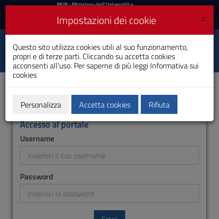
MIUR
MUR
- Ministero dell'Università e
della Ricerca
e
×
Impostazioni dei cookie
UniCA News
Accedi
Accedi
Università degli
Questo sito utilizza cookies utili al suo funzionamento,
Toggle
propri e di terze parti. Cliccando su accetta cookies
Studi di Cagliari
navigation
acconsenti all'uso. Per saperne di più leggi
Informativa sui
cookies
Vai
al
Contenuto
Vai
Personalizza
Accetta cookies
Rifiuta
alla
navigazione
Accesso al portale
del
Username
sito
Vai
al
Footer
Password