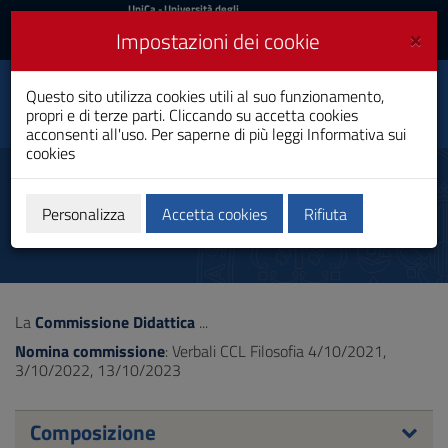
UniCa
UniCa
- Università degli
Studi di Cagliari
e
×
Impostazioni dei cookie
UniCA News
Accedi
Accedi
Questo sito utilizza cookies utili al suo funzionamento,
Filosofia
Toggle
propri e di terze parti. Cliccando su accetta cookies
Laurea
navigation
acconsenti all'uso. Per saperne di più leggi
Informativa sui
cookies
Vai
al
Commissione Didattica
Contenuto
Vai
Personalizza
Accetta cookies
Rifiuta
alla
navigazione
del
sito
Vai
La
Commissione Didattica
...
al
Footer
Nomina commissione
: Verbali CCL Filosofia 4/10/2021,
3/10/2022, 13/10/2023
Composizione