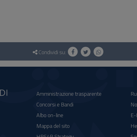
Condividi su:
Amministrazione trasparente
Ru
Concorsi e Bandi
No
Albo on-line
E-
Mappa del sito
He
HRS4R Strategy
So