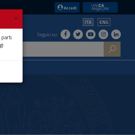
UniCA News
Accedi
×
ITA
ENG
Seguici su:
 parti.
gi