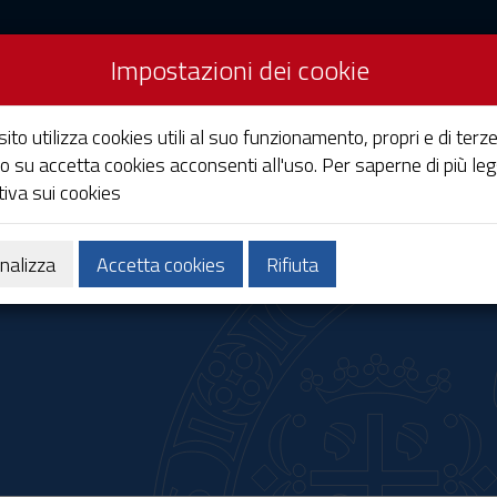
Impostazioni dei cookie
Studi di Cagliari
ito utilizza cookies utili al suo funzionamento, propri e di terze
o su accetta cookies acconsenti all'uso. Per saperne di più leg
iva sui cookies
Ricerca
Società e territorio
nalizza
Accetta cookies
Rifiuta