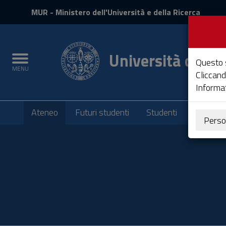
MIUR
MUR
- Ministero dell'Università e della Ricerca
e
Accedi
Università degli 
Toggle
Questo s
MENU
navigation
Cliccand
Informat
Submenu
Ateneo
Futuri studenti
Studenti
Laureati
Perso
Vai
al
Contenuto
Vai
alla
navigazione
del
sito