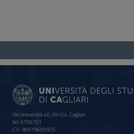
Questionario
e
social
Via Università 40, 09124, Cagliari
tel. 0706751
C.F.: 80019600925