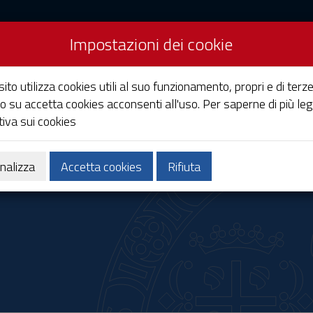
Impostazioni dei cookie
Studi di Cagliari
ito utilizza cookies utili al suo funzionamento, propri e di terze
o su accetta cookies acconsenti all'uso. Per saperne di più leg
iva sui cookies
Ricerca
Società e territorio
nalizza
Accetta cookies
Rifiuta