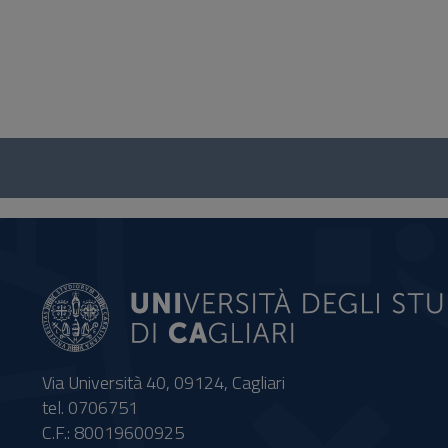
Questionario
e
social
Via Università 40, 09124, Cagliari
tel. 0706751
C.F.: 80019600925