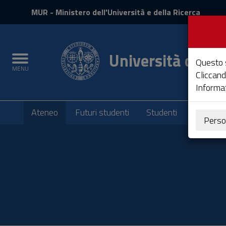
MIUR
MUR
- Ministero dell'Università e della Ricerca
e
Accedi
Università degli 
Toggle
Questo s
MENU
navigation
Cliccand
Informat
Submenu
Ateneo
Futuri studenti
Studenti
Laureati
Perso
Vai
al
Contenuto
Vai
alla
navigazione
del
sito