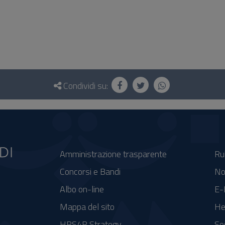
Condividi su:
Amministrazione trasparente
Ru
Concorsi e Bandi
No
Albo on-line
E-
Mappa del sito
He
HRS4R Strategy
So