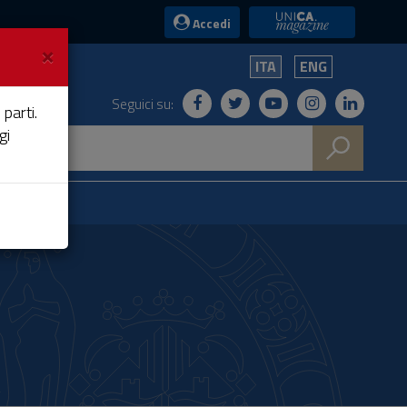
UniCA News
Accedi
×
ITA
ENG
Seguici su:
 parti.
gi