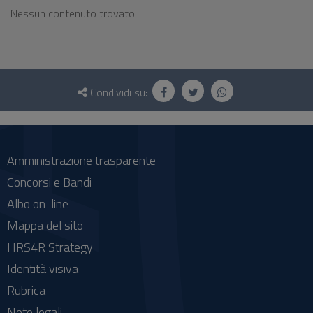
Nessun contenuto trovato
Questionario
e
Condividi su:
social
Amministrazione trasparente
Concorsi e Bandi
Albo on-line
Mappa del sito
HRS4R Strategy
Identità visiva
Rubrica
Note legali