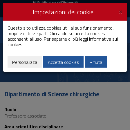
MIUR
MUR
- Ministero dell'Università
e della Ricerca
e
×
Impostazioni dei cookie
UniCA News
Accedi
Accedi
Università degli
Questo sito utilizza cookies utili al suo funzionamento,
Toggle
propri e di terze parti. Cliccando su accetta cookies
Studi di Cagliari
navigation
acconsenti all'uso. Per saperne di più leggi
Informativa sui
cookies
Vai
al
Palmina Petruzzo
Contenuto
Vai
Personalizza
Accetta cookies
Rifiuta
alla
navigazione
del
sito
Vai
Dipartimento di Scienze chirurgiche
al
Footer
Ruolo
Professore associato
Area scientifico disciplinare