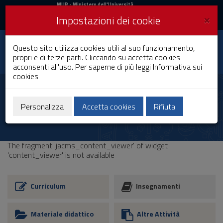
MIUR
MUR
- Ministero dell'Università
e della Ricerca
e
×
Impostazioni dei cookie
UniCA News
Accedi
Accedi
Università degli
Questo sito utilizza cookies utili al suo funzionamento,
Toggle
propri e di terze parti. Cliccando su accetta cookies
Studi di Cagliari
navigation
acconsenti all'uso. Per saperne di più leggi
Informativa sui
cookies
Vai
al
Contenuto
Vai
Personalizza
Accetta cookies
Rifiuta
alla
navigazione
del
sito
The fragment 'jacms_content_viewer' of widget
Vai
'content_viewer' is not available
al
Footer
Curriculum
Insegnamenti
Materiale didattico
Altre Attività