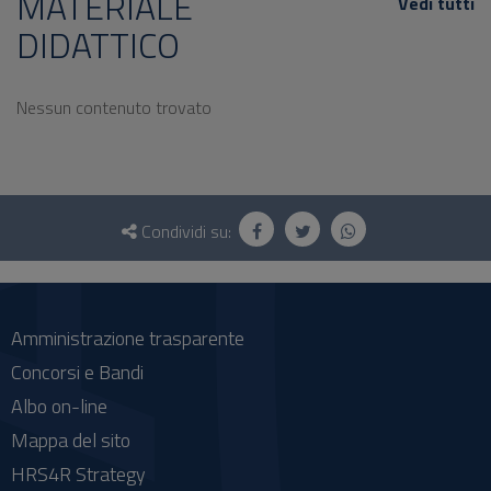
MATERIALE
Vedi tutti
DIDATTICO
Nessun contenuto trovato
Questionario
e
Condividi su:
social
Amministrazione trasparente
Concorsi e Bandi
Albo on-line
Mappa del sito
HRS4R Strategy