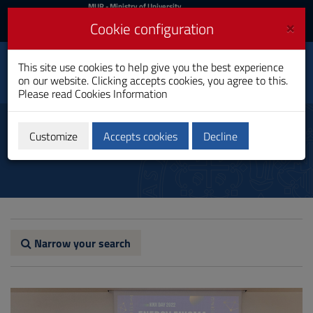
MIUR
MUR
- Ministry of University
and Research
and
×
Cookie configuration
UniCA News
Login
Login
University of
This site use cookies to help give you the best experience
Toggle
on our website. Clicking accepts cookies, you agree to this.
Cagliari
navigation
Please read
Cookies Information
Skip
to
News
Content
Customize
Accepts cookies
Decline
Go
to
site
navigation
Go
to
Footer
Narrow your search