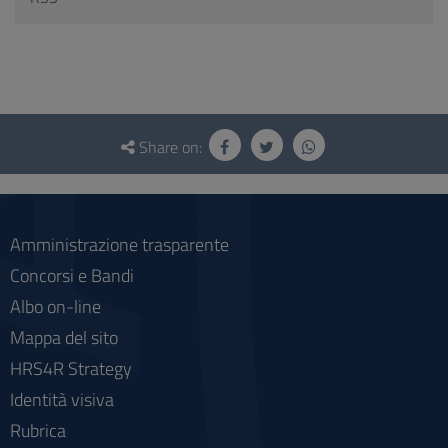
Questionnaire
and
Share on:
social
Amministrazione trasparente
Concorsi e Bandi
Albo on-line
Mappa del sito
HRS4R Strategy
Identità visiva
Rubrica