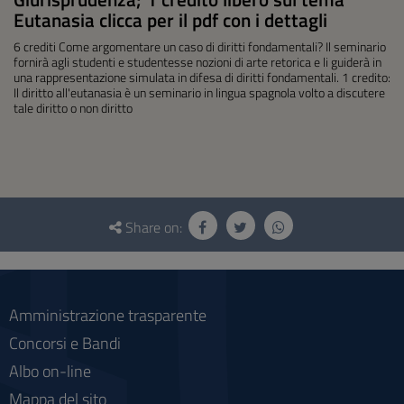
Eutanasia clicca per il pdf con i dettagli
6 crediti Come argomentare un caso di diritti fondamentali? Il seminario
fornirà agli studenti e studentesse nozioni di arte retorica e li guiderà in
una rappresentazione simulata in difesa di diritti fondamentali. 1 credito:
Il diritto all'eutanasia è un seminario in lingua spagnola volto a discutere
tale diritto o non diritto
Questionnaire
and
Share on:
social
Amministrazione trasparente
Concorsi e Bandi
Albo on-line
Mappa del sito