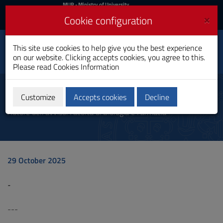
MIUR
MUR
- Ministry of University
and Research
and
×
Cookie configuration
UniCA News
Login
Login
University of
This site use cookies to help give you the best experience
Toggle
on our website. Clicking accepts cookies, you agree to this.
Cagliari
navigation
Please read
Cookies Information
Skip
to
Communication
Content
Customize
Accepts cookies
Decline
Go
Autore dell'avviso: Facoltà di Biologia e Farmacia
to
site
navigation
Go
to
29 October 2025
Footer
-
---